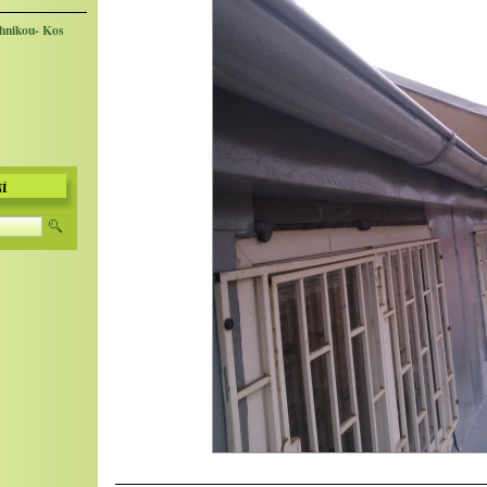
chnikou- Kos
Í