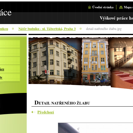
Úvodní stránka
Mapa 
áce
Výškové práce h
hnikou
Nátěr budníku - ul. Táboritská, Praha 3
detail natřeného žlabu.jpg
áce
ly
D
ETAIL NATŘENÉHO ŽLABU
Předchozí