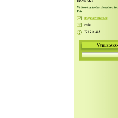
ONTAKT
Výškové práce horolezeckou te
Petr
kospeta@
email.cz
Praha
774 216 215
V
YHLEDÁVÁN