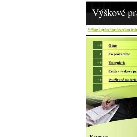
Výškové pr
Výškové práce horolezeckou tec
O nás
Co provádíme
Fotogalerie
Ceník - výškové pr
Používané materiá
K