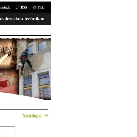
stránek
RSS
Tisk
orolezeckou technikou
Následující