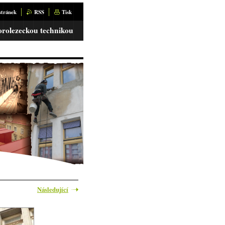
stránek
RSS
Tisk
orolezeckou technikou
Následující