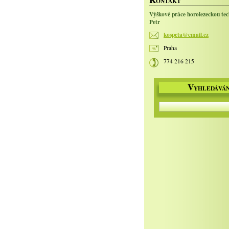
ONTAKT
Výškové práce horolezeckou te
Petr
kospeta@
email.cz
Praha
774 216 215
V
YHLEDÁVÁN