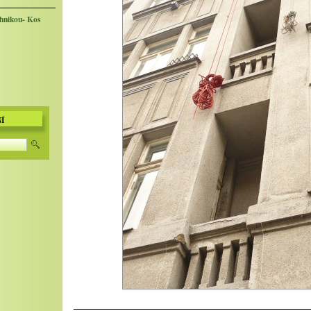
chnikou- Kos
Í