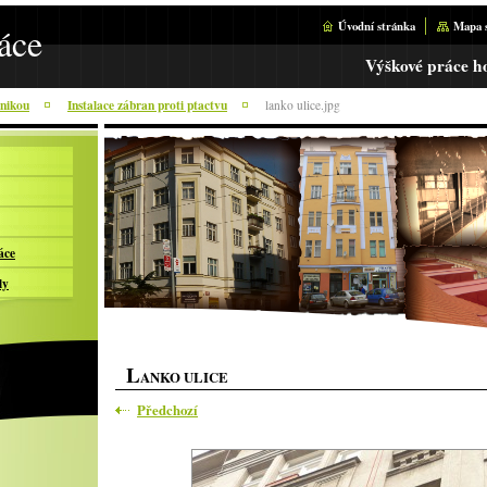
Úvodní stránka
Mapa 
áce
Výškové práce h
hnikou
Instalace zábran proti ptactvu
lanko ulice.jpg
áce
ly
L
ANKO ULICE
Předchozí