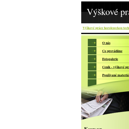
Výškové pr
Výškové práce horolezeckou tec
O nás
Co provádíme
Fotogalerie
Ceník - výškové pr
Používané materiá
K