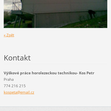
« Zpět
Kontakt
Výškové práce horolezeckou technikou- Kos Petr
Praha
774 216 215
kospeta@
email.cz